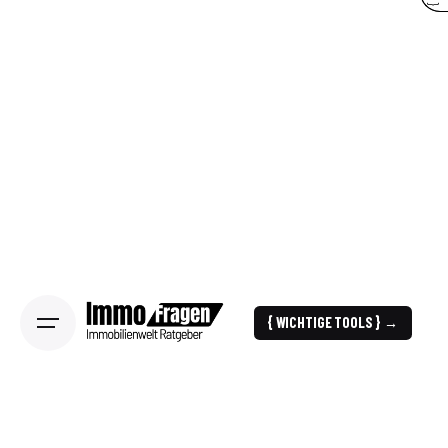
{ WICHTIGE TOOLS } →