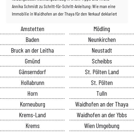
Annika Schmidt
zu
Schritt-für-Schritt-Anleitung: Wie man eine
Immobilie in Waidhofen an der Thaya für den Verkauf deklariert
Amstetten
Mödling
Baden
Neunkirchen
Bruck an der Leitha
Neustadt
Gmünd
Scheibbs
Gänserndorf
St. Pölten Land
Hollabrunn
St. Pölten
Horn
Tulln
Korneuburg
Waidhofen an der Thaya
Krems-Land
Waidhofen an der Ybbs
Krems
Wien Umgebung