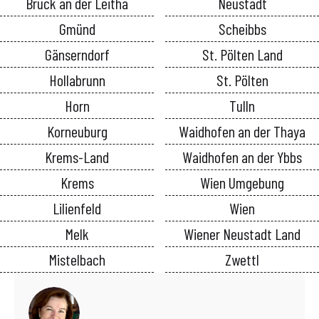
Bruck an der Leitha
Neustadt
Gmünd
Scheibbs
Gänserndorf
St. Pölten Land
Hollabrunn
St. Pölten
Horn
Tulln
Korneuburg
Waidhofen an der Thaya
Krems-Land
Waidhofen an der Ybbs
Krems
Wien Umgebung
Lilienfeld
Wien
Melk
Wiener Neustadt Land
Mistelbach
Zwettl