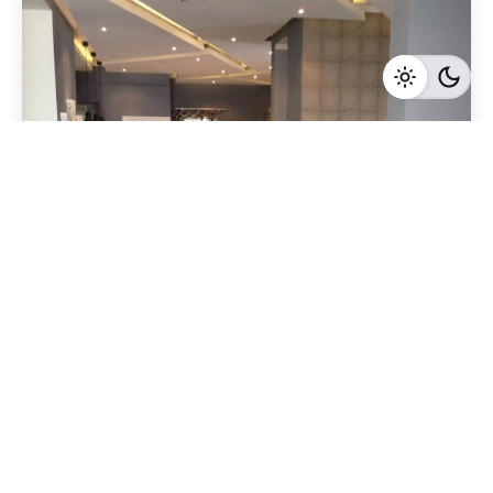
Geschrieben von
Redaktion Immofragen Waidhofen an der Ybbs
4 Minuten Lesezeit