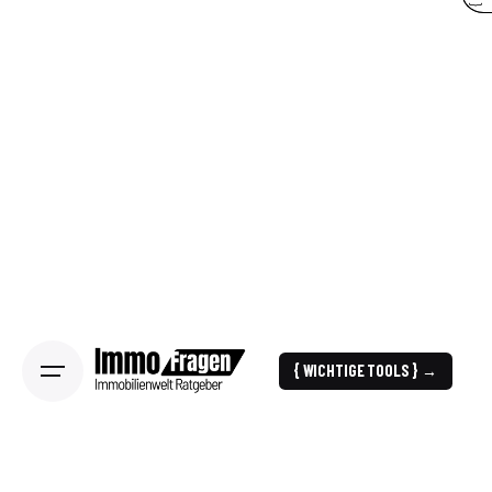
{ WICHTIGE TOOLS } →