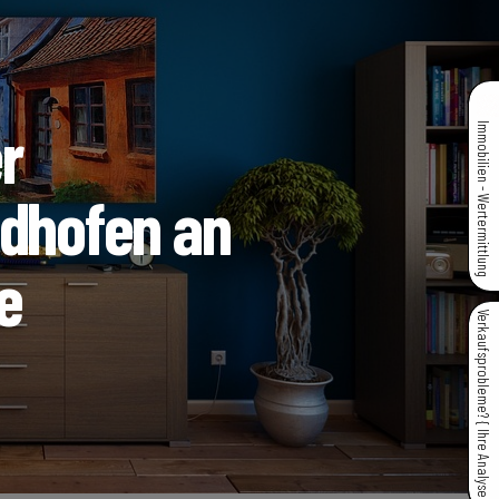
r
Immobilien - Wertermittlung
idhofen an
e
Verkaufsprobleme? { Ihre Analyse }