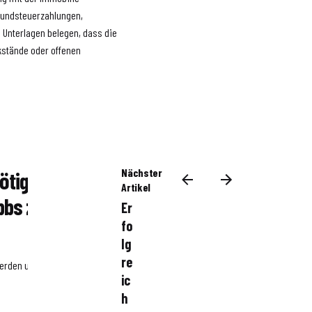
rundsteuerzahlungen,
 Unterlagen belegen, dass die
kstände oder offenen
Nächster
ötigt, um eine
Artikel
bbs zu
Er
fo
lg
re
werden unter anderem
ic
h