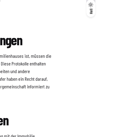
Dunkel
Hell
Hell
ungen
amilienhauses ist, müssen die
Diese Protokolle enthalten
beiten und andere
ufer haben ein Recht darauf,
rgemeinschaft informiert zu
en
ng mit der Immobilie