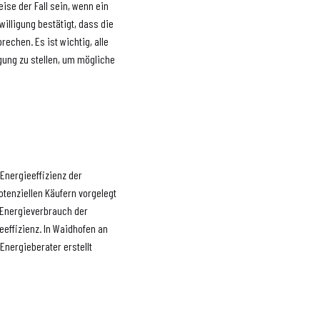
se der Fall sein, wenn ein
illigung bestätigt, dass die
echen. Es ist wichtig, alle
ügung zu stellen, um mögliche
Energieeffizienz der
otenziellen Käufern vorgelegt
 Energieverbrauch der
effizienz. In Waidhofen an
nergieberater erstellt