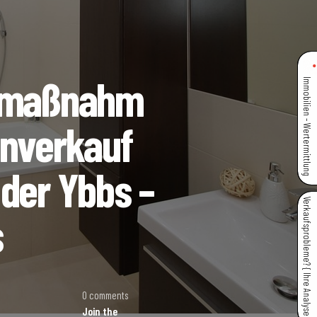
nzmaßnahm
Immobilien - Wertermittlung
enverkauf
 der Ybbs –
Verkaufsprobleme? { Ihre Analyse }
s
0 comments
Join the