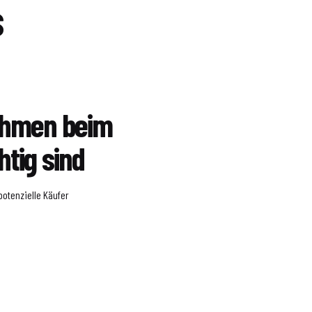
s
ahmen beim
tig sind
potenzielle Käufer