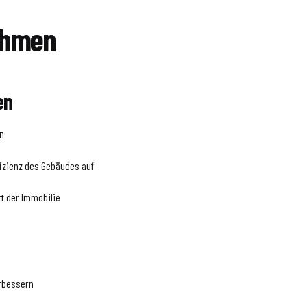
ahmen
en
en
fizienz des Gebäudes auf
rt der Immobilie
rbessern