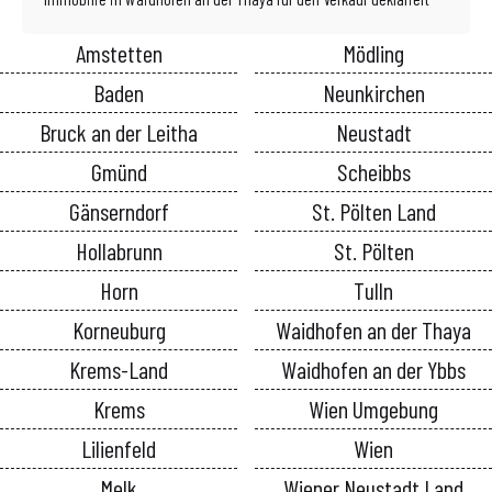
Amstetten
Mödling
Baden
Neunkirchen
Bruck an der Leitha
Neustadt
Gmünd
Scheibbs
Gänserndorf
St. Pölten Land
Hollabrunn
St. Pölten
Horn
Tulln
Korneuburg
Waidhofen an der Thaya
Krems-Land
Waidhofen an der Ybbs
Krems
Wien Umgebung
Lilienfeld
Wien
Melk
Wiener Neustadt Land