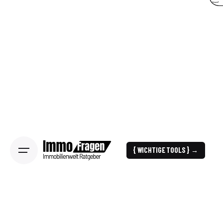
{ WICHTIGE TOOLS } →