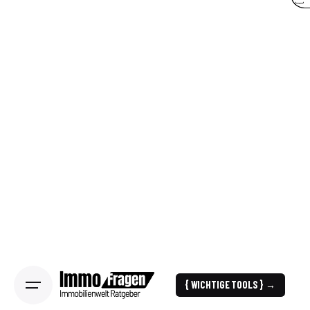
{ WICHTIGE TOOLS } →