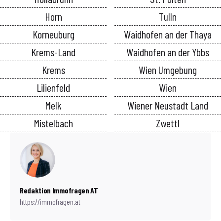
Horn
Tulln
Korneuburg
Waidhofen an der Thaya
Krems-Land
Waidhofen an der Ybbs
Krems
Wien Umgebung
Lilienfeld
Wien
Melk
Wiener Neustadt Land
Mistelbach
Zwettl
Redaktion Immofragen AT
https://immofragen.at