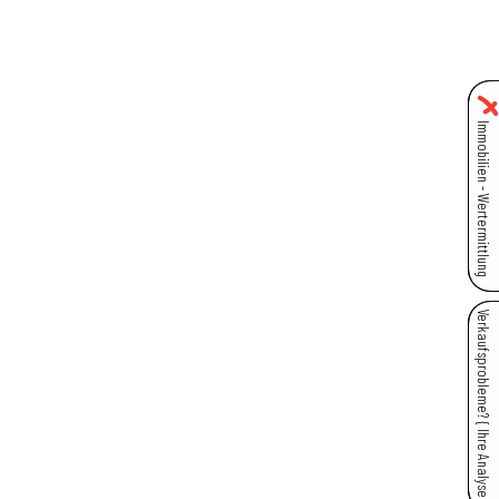
Skip
to
content
Immobilien - Wertermittlung
Verkaufsprobleme? { Ihre Analyse }