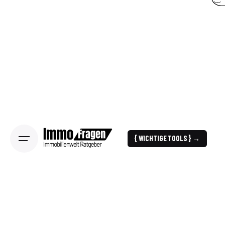
{ WICHTIGE TOOLS } →