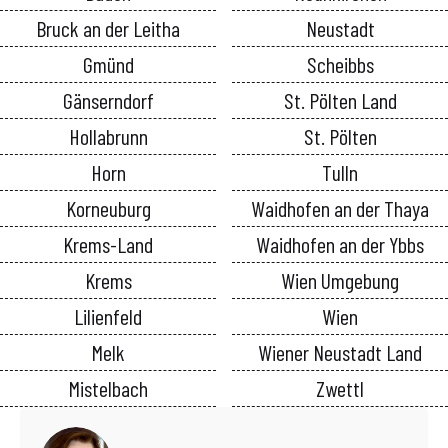
Bruck an der Leitha
Neustadt
Gmünd
Scheibbs
Gänserndorf
St. Pölten Land
Hollabrunn
St. Pölten
Horn
Tulln
Korneuburg
Waidhofen an der Thaya
Krems-Land
Waidhofen an der Ybbs
Krems
Wien Umgebung
Lilienfeld
Wien
Melk
Wiener Neustadt Land
Mistelbach
Zwettl