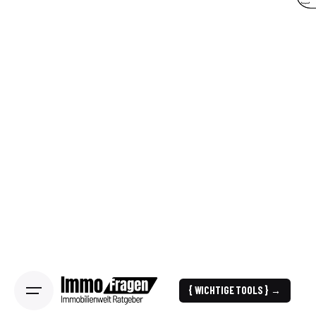
{ WICHTIGE TOOLS } →