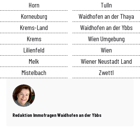
Horn
Tulln
Korneuburg
Waidhofen an der Thaya
Krems-Land
Waidhofen an der Ybbs
Krems
Wien Umgebung
Lilienfeld
Wien
Melk
Wiener Neustadt Land
Mistelbach
Zwettl
Redaktion Immofragen Waidhofen an der Ybbs