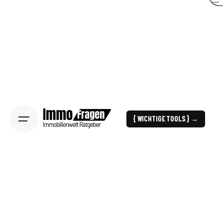
{ WICHTIGE TOOLS } →