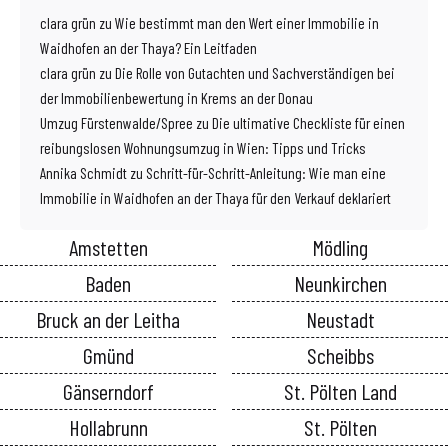
clara grün
zu
Wie bestimmt man den Wert einer Immobilie in
Waidhofen an der Thaya? Ein Leitfaden
clara grün
zu
Die Rolle von Gutachten und Sachverständigen bei
der Immobilienbewertung in Krems an der Donau
Umzug Fürstenwalde/Spree
zu
Die ultimative Checkliste für einen
reibungslosen Wohnungsumzug in Wien: Tipps und Tricks
Annika Schmidt
zu
Schritt-für-Schritt-Anleitung: Wie man eine
Immobilie in Waidhofen an der Thaya für den Verkauf deklariert
Amstetten
Mödling
Baden
Neunkirchen
Bruck an der Leitha
Neustadt
Gmünd
Scheibbs
Gänserndorf
St. Pölten Land
Hollabrunn
St. Pölten