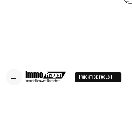
{ WICHTIGE TOOLS } →