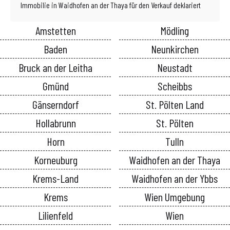
Immobilie in Waidhofen an der Thaya für den Verkauf deklariert
Amstetten
Mödling
Baden
Neunkirchen
Bruck an der Leitha
Neustadt
Gmünd
Scheibbs
Gänserndorf
St. Pölten Land
Hollabrunn
St. Pölten
Horn
Tulln
Korneuburg
Waidhofen an der Thaya
Krems-Land
Waidhofen an der Ybbs
Krems
Wien Umgebung
Lilienfeld
Wien