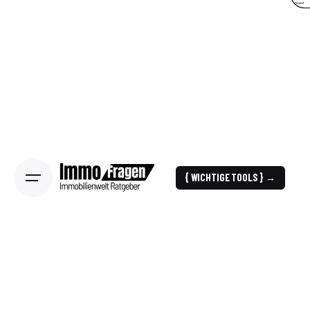
{ WICHTIGE TOOLS } →