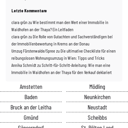
Letzte Kommentare
clara grün
zu
Wie bestimmt man den Wert einer Immobilie in
Waidhofen an der Thaya? Ein Leitfaden
clara grün
zu
Die Rolle von Gutachten und Sachverständigen bei
der Immobilienbewertung in Krems an der Donau
Umzug Fürstenwalde/Spree
zu
Die ultimative Checkliste für einen
reibungslosen Wohnungsumzug in Wien: Tipps und Tricks
Annika Schmidt
zu
Schritt-für-Schritt-Anleitung: Wie man eine
Immobilie in Waidhofen an der Thaya für den Verkauf deklariert
Amstetten
Mödling
Baden
Neunkirchen
Bruck an der Leitha
Neustadt
Gmünd
Scheibbs
Gänserndorf
St. Pölten Land