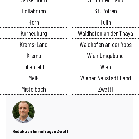
Hollabrunn
St. Pölten
Horn
Tulln
Korneuburg
Waidhofen an der Thaya
Krems-Land
Waidhofen an der Ybbs
Krems
Wien Umgebung
Lilienfeld
Wien
Melk
Wiener Neustadt Land
Mistelbach
Zwettl
Redaktion Immofragen Zwettl