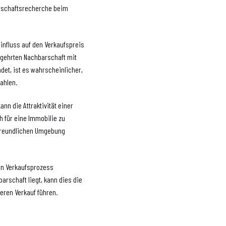
arschaftsrecherche beim
influss auf den Verkaufspreis
egehrten Nachbarschaft mit
det, ist es wahrscheinlicher,
zahlen.
ann die Attraktivität einer
h für eine Immobilie zu
nfreundlichen Umgebung
en Verkaufsprozess
arschaft liegt, kann dies die
eren Verkauf führen.