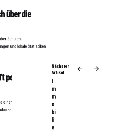
ch über die
über Schulen,
ngen und lokale Statistiken
Nächster
Artikel
ft persönlich
I
m
m
ie einen Spaziergang durch
o
uberkeit, Sicherheit und
bi
li
e