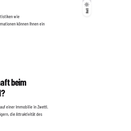
Dunkel
Hell
Hell
atistiken wie
ormationen können Ihnen ein
haft beim
l?
uf einer Immobilie in Zwettl.
ern, die Attraktivität des