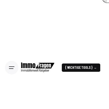
{ WICHTIGE TOOLS } →