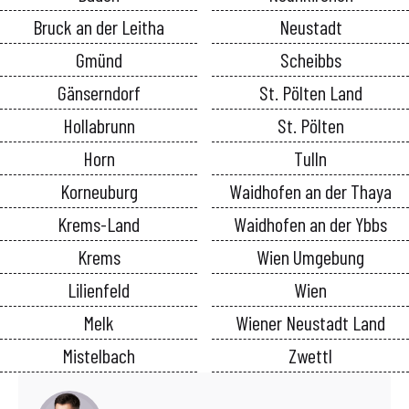
Bruck an der Leitha
Neustadt
Gmünd
Scheibbs
Gänserndorf
St. Pölten Land
Hollabrunn
St. Pölten
Horn
Tulln
Korneuburg
Waidhofen an der Thaya
Krems-Land
Waidhofen an der Ybbs
Krems
Wien Umgebung
Lilienfeld
Wien
Melk
Wiener Neustadt Land
Mistelbach
Zwettl