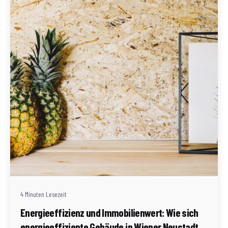
Geschrieben von
Redaktion Immofragen Wiener Neustadt Stadt /
Land
4 Minuten Lesezeit
Energieeffizienz und Immobilienwert: Wie sich
energieeffiziente Gebäude in Wiener Neustadt