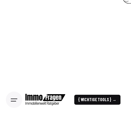
{ WICHTIGE TOOLS } →