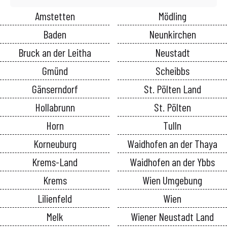
Amstetten
Mödling
Baden
Neunkirchen
Bruck an der Leitha
Neustadt
Gmünd
Scheibbs
Gänserndorf
St. Pölten Land
Hollabrunn
St. Pölten
Horn
Tulln
Korneuburg
Waidhofen an der Thaya
Krems-Land
Waidhofen an der Ybbs
Krems
Wien Umgebung
Lilienfeld
Wien
Melk
Wiener Neustadt Land