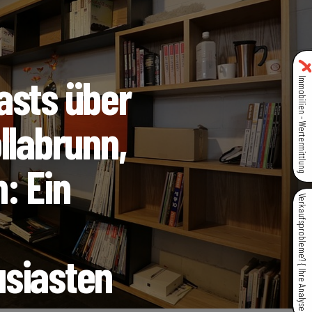
asts über
Immobilien - Wertermittlung
llabrunn,
: Ein
Verkaufsprobleme? { Ihre Analyse }
usiasten