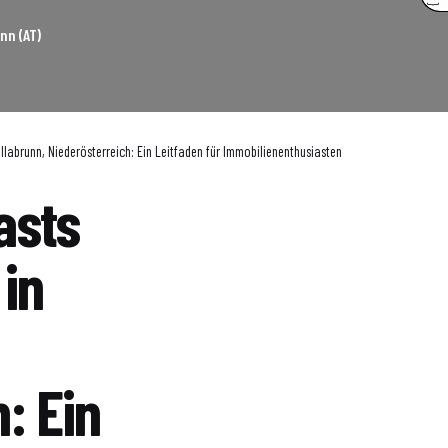
nn (AT)
llabrunn, Niederösterreich: Ein Leitfaden für Immobilienenthusiasten
asts
in
: Ein