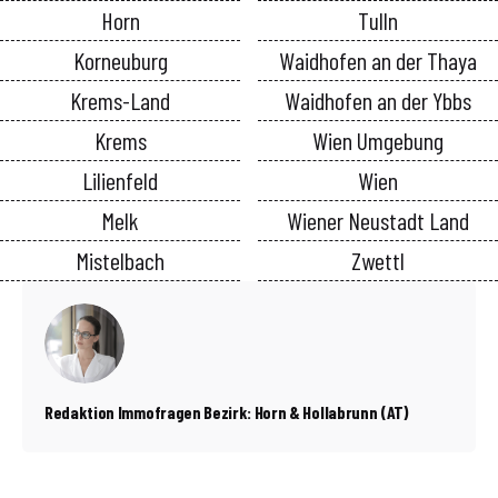
Horn
Tulln
Korneuburg
Waidhofen an der Thaya
Krems-Land
Waidhofen an der Ybbs
Krems
Wien Umgebung
Lilienfeld
Wien
Melk
Wiener Neustadt Land
Mistelbach
Zwettl
Redaktion Immofragen Bezirk: Horn & Hollabrunn (AT)