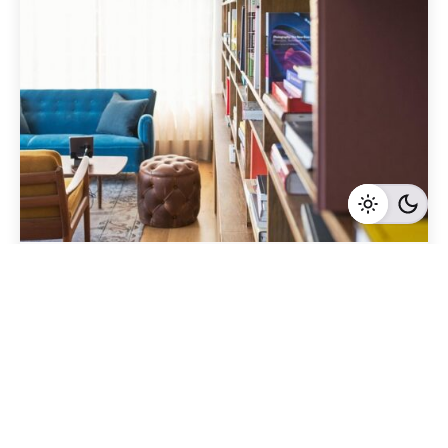
Geschrieben von
Redaktion Immofragen Bezirk: Horn & Hollabrunn
(AT)
4 Minuten Lesezeit
Networking-Tipps für Immobilienexperten in
Hollabrunn, Niederösterreich: Die besten
Netzwerke und Strategien
Hollabrunn