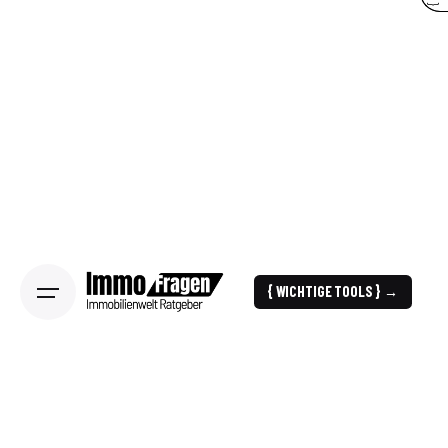
{ WICHTIGE TOOLS } →