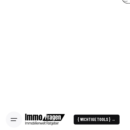
{ WICHTIGE TOOLS } →