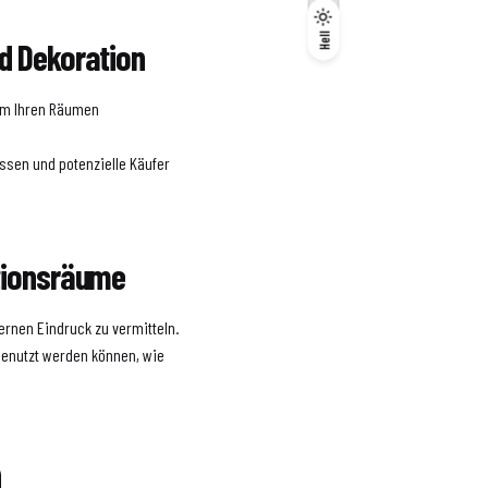
Dunkel
Hell
Hell
d Dekoration
um Ihren Räumen
assen und potenzielle Käufer
ktionsräume
ernen Eindruck zu vermitteln.
genutzt werden können, wie
n