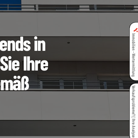
ends in
Immobilien - Wertermittlung
Sie Ihre
gemäß
Verkaufsprobleme? { Ihre Analyse }