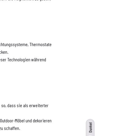
euchtungssysteme, Thermostate
cken.
dieser Technologien während
 so, dass sie als erweiterter
e Outdoor-Möbel und dekorieren
Dunkel
zu schaffen.