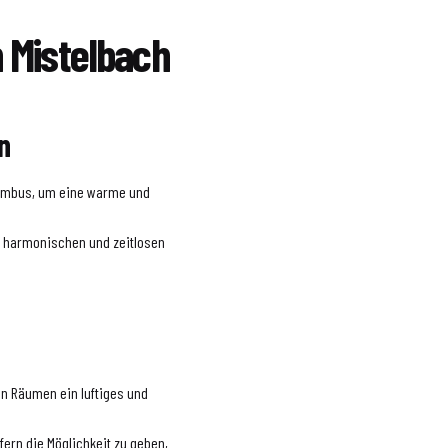
 Mistelbach
n
 Bambus, um eine warme und
n harmonischen und zeitlosen
en Räumen ein luftiges und
fern die Möglichkeit zu geben,