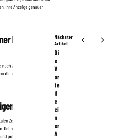
en, Ihre Anzeige genauer
iner lokalen
Nächster
Artikel
Di
e
je nach Zeitung, Größe der
V
t an die Zeitung zu wenden und
or
te
il
e
eigen schalten?
ei
n
okalen Zeitung auch Online-
er
en. Online-Immobilienportale
A
 und potenzielle Käufer