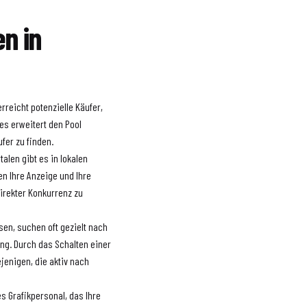
en in
erreicht potenzielle Käufer,
es erweitert den Pool
fer zu finden.
alen gibt es in lokalen
n Ihre Anzeige und Ihre
irekter Konkurrenz zu
esen, suchen oft gezielt nach
ng. Durch das Schalten einer
ejenigen, die aktiv nach
s Grafikpersonal, das Ihre