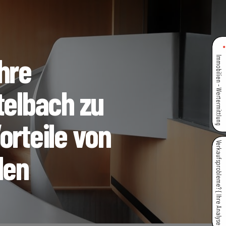
hre
Immobilien - Wertermittlung
telbach zu
orteile von
Verkaufsprobleme? { Ihre Analyse }
len