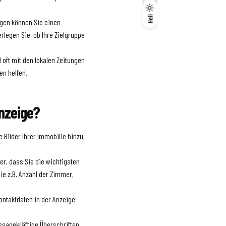
Dunkel
Hell
Hell
ngen können Sie einen
rlegen Sie, ob Ihre Zielgruppe
oft mit den lokalen Zeitungen
en helfen.
Anzeige?
Bilder Ihrer Immobilie hinzu,
er, dass Sie die wichtigsten
ie z.B. Anzahl der Zimmer,
ontaktdaten in der Anzeige
ssagekräftige Überschriften,