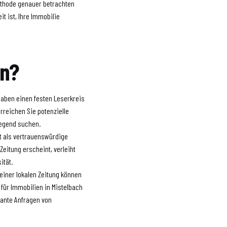
methode genauer betrachten
t ist, Ihre Immobilie
en?
haben einen festen Leserkreis
rreichen Sie potenzielle
Gegend suchen.
ft als vertrauenswürdige
Zeitung erscheint, verleiht
ität.
 einer lokalen Zeitung können
h für Immobilien in Mistelbach
vante Anfragen von