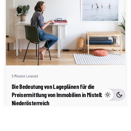
Geschrieben von
Redaktion Immofragen Bezirke: Mistelbach + Melk
(AT)
5 Minuten Lesezeit
Die Bedeutung von Lageplänen für die
Preisermittlung von Immobilien in Mistelbach,
Niederösterreich
Mistelbach
Mehr dazu