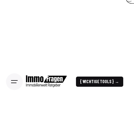
{ WICHTIGE TOOLS } →