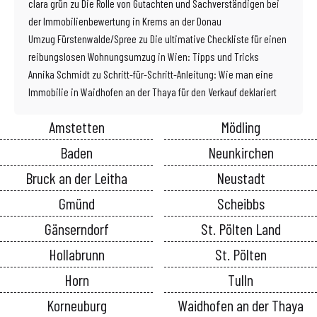
clara grün
zu
Die Rolle von Gutachten und Sachverständigen bei
der Immobilienbewertung in Krems an der Donau
Umzug Fürstenwalde/Spree
zu
Die ultimative Checkliste für einen
reibungslosen Wohnungsumzug in Wien: Tipps und Tricks
Annika Schmidt
zu
Schritt-für-Schritt-Anleitung: Wie man eine
Immobilie in Waidhofen an der Thaya für den Verkauf deklariert
Amstetten
Mödling
Baden
Neunkirchen
Bruck an der Leitha
Neustadt
Gmünd
Scheibbs
Gänserndorf
St. Pölten Land
Hollabrunn
St. Pölten
Horn
Tulln
Korneuburg
Waidhofen an der Thaya