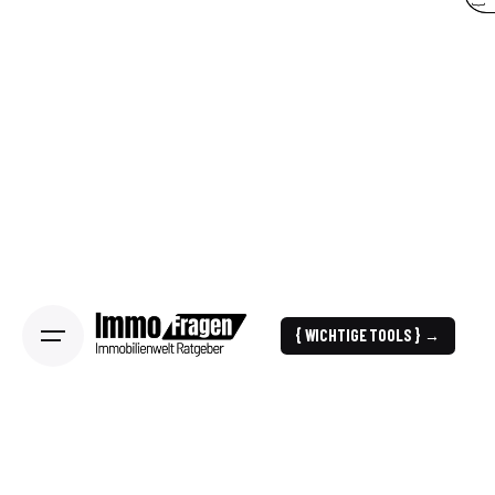
{ WICHTIGE TOOLS } →