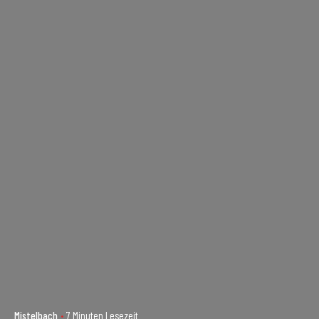
Mistelbach
7 Minuten Lesezeit