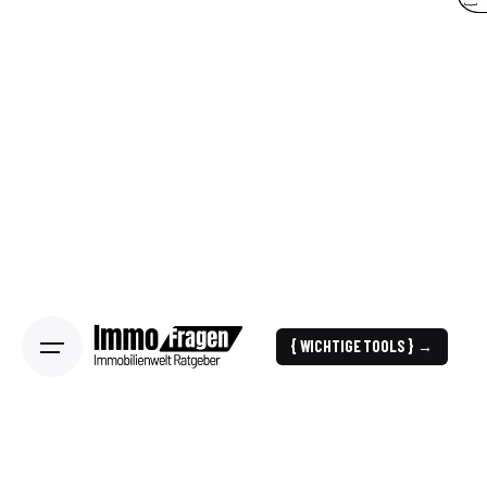
{ WICHTIGE TOOLS } →