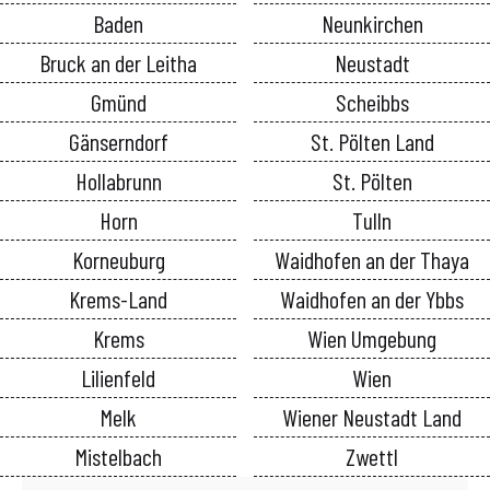
Baden
Neunkirchen
Bruck an der Leitha
Neustadt
Gmünd
Scheibbs
Gänserndorf
St. Pölten Land
Hollabrunn
St. Pölten
Horn
Tulln
Korneuburg
Waidhofen an der Thaya
Krems-Land
Waidhofen an der Ybbs
Krems
Wien Umgebung
Lilienfeld
Wien
Melk
Wiener Neustadt Land
Mistelbach
Zwettl