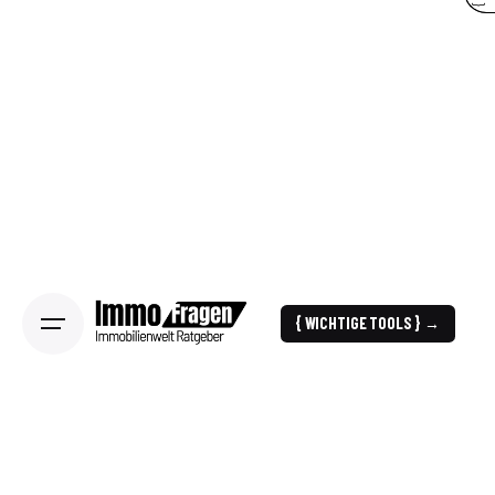
{ WICHTIGE TOOLS } →