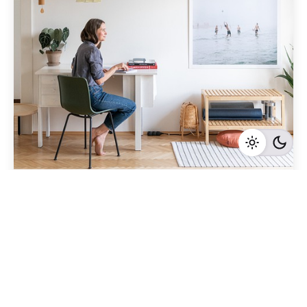
Geschrieben von
Redaktion Immofragen Bezirke: Mistelbach + Melk
(AT)
5 Minuten Lesezeit
Die Bedeutung von Lageplänen für die
Preisermittlung von Immobilien in Mistelbach,
Niederösterreich
Mistelbach