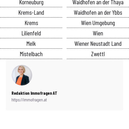
Korneuburg
Waidhofen an der Thaya
Krems-Land
Waidhofen an der Ybbs
Krems
Wien Umgebung
Lilienfeld
Wien
Melk
Wiener Neustadt Land
Mistelbach
Zwettl
Redaktion Immofragen AT
https://immofragen.at