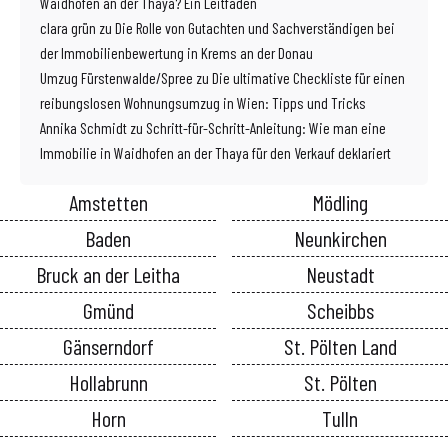
Waidhofen an der Thaya? Ein Leitfaden
clara grün
zu
Die Rolle von Gutachten und Sachverständigen bei
der Immobilienbewertung in Krems an der Donau
Umzug Fürstenwalde/Spree
zu
Die ultimative Checkliste für einen
reibungslosen Wohnungsumzug in Wien: Tipps und Tricks
Annika Schmidt
zu
Schritt-für-Schritt-Anleitung: Wie man eine
Immobilie in Waidhofen an der Thaya für den Verkauf deklariert
Amstetten
Mödling
Baden
Neunkirchen
Bruck an der Leitha
Neustadt
Gmünd
Scheibbs
Gänserndorf
St. Pölten Land
Hollabrunn
St. Pölten
Horn
Tulln