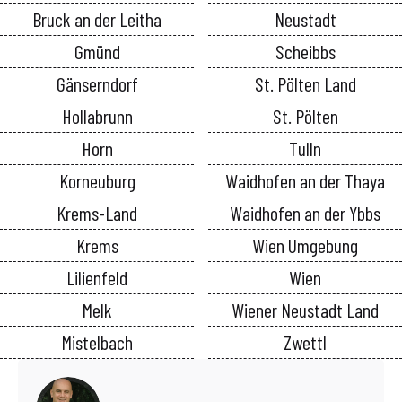
Bruck an der Leitha
Neustadt
Gmünd
Scheibbs
Gänserndorf
St. Pölten Land
Hollabrunn
St. Pölten
Horn
Tulln
Korneuburg
Waidhofen an der Thaya
Krems-Land
Waidhofen an der Ybbs
Krems
Wien Umgebung
Lilienfeld
Wien
Melk
Wiener Neustadt Land
Mistelbach
Zwettl