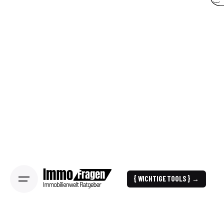
{ WICHTIGE TOOLS } →