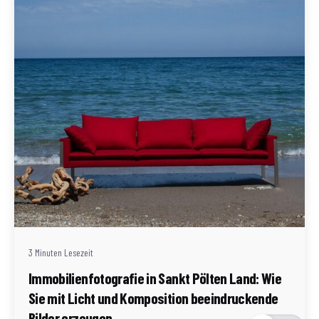
Geschrieben von
Redaktion Immofragen Sankt Pölten Stadt / Land
(AT)
3 Minuten Lesezeit
Immobilienfotografie in Sankt Pölten Land: Wie
Sie mit Licht und Komposition beeindruckende
Bilder erzeugen