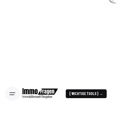
{ WICHTIGE TOOLS } →