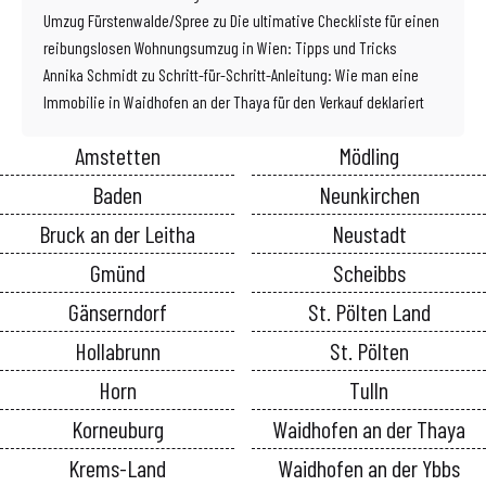
Umzug Fürstenwalde/Spree
zu
Die ultimative Checkliste für einen
reibungslosen Wohnungsumzug in Wien: Tipps und Tricks
Annika Schmidt
zu
Schritt-für-Schritt-Anleitung: Wie man eine
Immobilie in Waidhofen an der Thaya für den Verkauf deklariert
Amstetten
Mödling
Baden
Neunkirchen
Bruck an der Leitha
Neustadt
Gmünd
Scheibbs
Gänserndorf
St. Pölten Land
Hollabrunn
St. Pölten
Horn
Tulln
Korneuburg
Waidhofen an der Thaya
Krems-Land
Waidhofen an der Ybbs