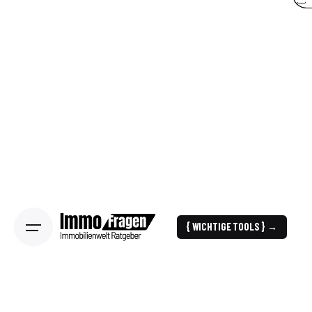
{ WICHTIGE TOOLS } →