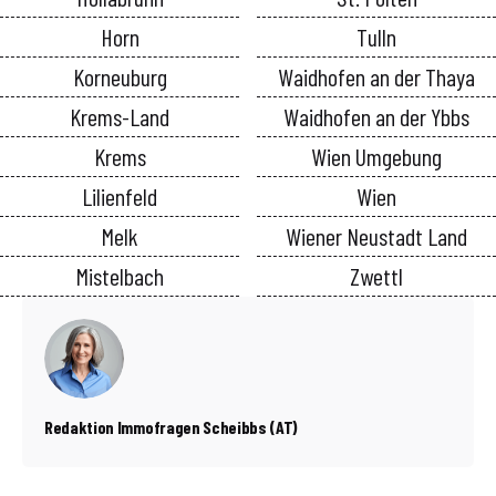
Horn
Tulln
Korneuburg
Waidhofen an der Thaya
Krems-Land
Waidhofen an der Ybbs
Krems
Wien Umgebung
Lilienfeld
Wien
Melk
Wiener Neustadt Land
Mistelbach
Zwettl
Redaktion Immofragen Scheibbs (AT)