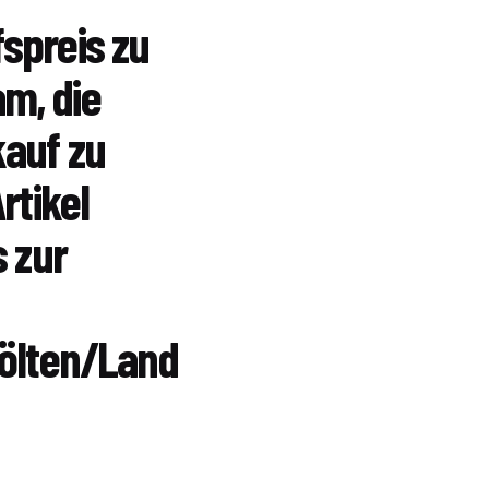
spreis zu
am, die
kauf zu
rtikel
s zur
Pölten/Land