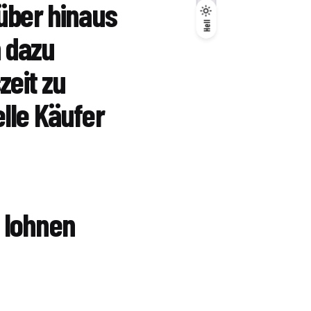
über hinaus
Dunkel
Hell
Hell
 dazu
zeit zu
lle Käufer
 lohnen