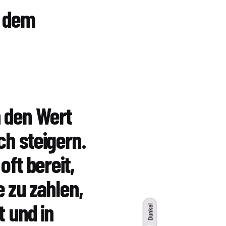
r dem
 den Wert
ch steigern.
oft bereit,
 zu zahlen,
t und in
Dunkel