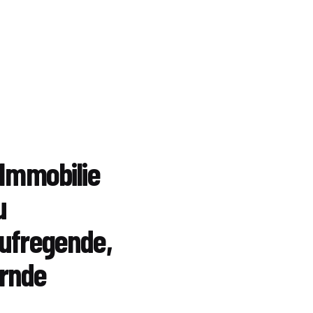
 Immobilie
u
aufregende,
ernde