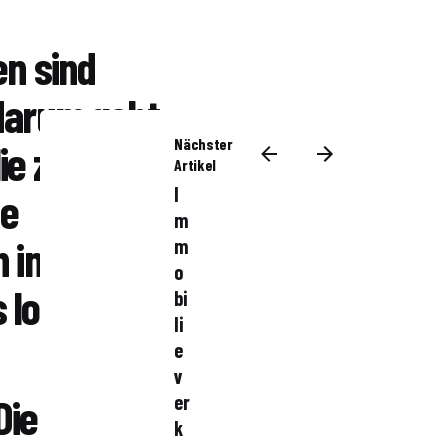
en sind
darum geht,
Nächster
ie zu
Artikel
I
ge
m
h in Sankt
m
o
 lohnen:
bi
li
e
v
Die Küche
er
k