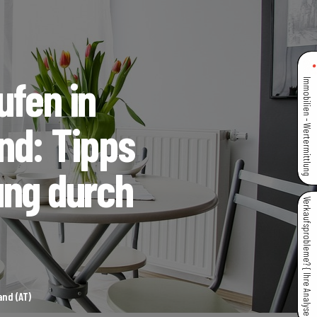
ufen in
Immobilien - Wertermittlung
nd: Tipps
ung durch
Verkaufsprobleme? { Ihre Analyse }
nd (AT)