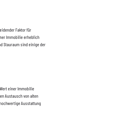
eidender Faktor für
iner Immobilie erheblich
nd Stauraum sind einige der
ert einer Immobilie
den Austausch von alten
hochwertige Ausstattung