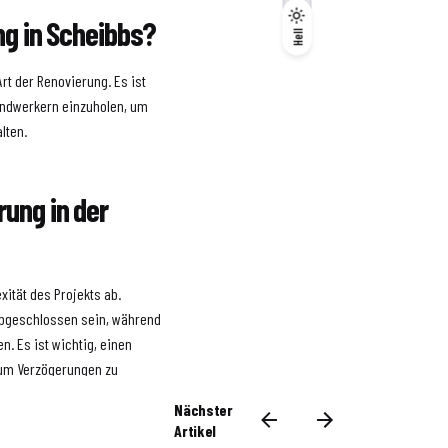
ung in Scheibbs?
Dunkel
Hell
Hell
rt der Renovierung. Es ist
ndwerkern einzuholen, um
lten.
rung in der
ität des Projekts ab.
abgeschlossen sein, während
. Es ist wichtig, einen
 um Verzögerungen zu
Nächster
Artikel