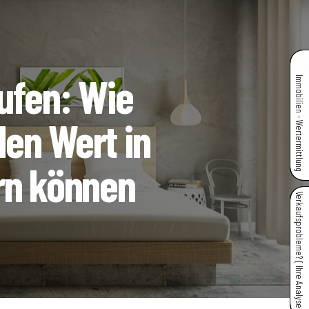
ufen: Wie
Immobilien - Wertermittlung
en Wert in
rn können
Verkaufsprobleme? { Ihre Analyse }