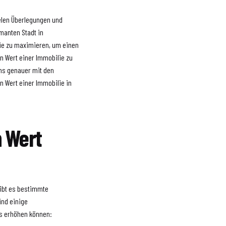
ielen Überlegungen und
manten Stadt in
lie zu maximieren, um einen
en Wert einer Immobilie zu
uns genauer mit den
 Wert einer Immobilie in
n Wert
gibt es bestimmte
ind einige
bs erhöhen können: