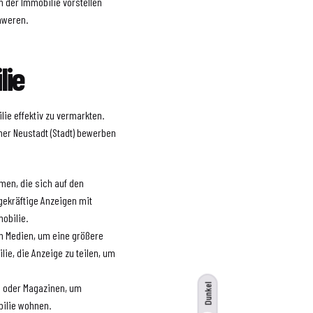
n der Immobilie vorstellen
hweren.
lie
lie effektiv zu vermarkten.
ener Neustadt (Stadt) bewerben
rmen, die sich auf den
gekräftige Anzeigen mit
mobilie.
en Medien, um eine größere
lie, die Anzeige zu teilen, um
en oder Magazinen, um
Dunkel
bilie wohnen.