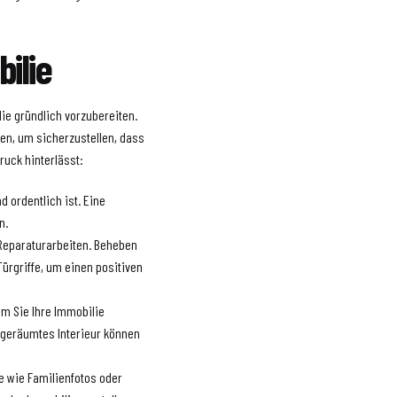
ilie
lie gründlich vorzubereiten.
nen, um sicherzustellen, dass
ruck hinterlässt:
d ordentlich ist. Eine
n.
 Reparaturarbeiten. Beheben
ürgriffe, um einen positiven
em Sie Ihre Immobilie
fgeräumtes Interieur können
e wie Familienfotos oder