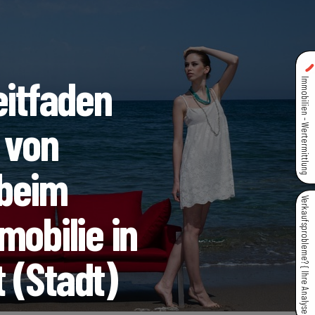
eitfaden
Immobilien - Wertermittlung
 von
 beim
Verkaufsprobleme? { Ihre Analyse }
mobilie in
 (Stadt)