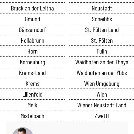
Bruck an der Leitha
Neustadt
Gmünd
Scheibbs
Gänserndorf
St. Pölten Land
Hollabrunn
St. Pölten
Horn
Tulln
Korneuburg
Waidhofen an der Thaya
Krems-Land
Waidhofen an der Ybbs
Krems
Wien Umgebung
Lilienfeld
Wien
Melk
Wiener Neustadt Land
Mistelbach
Zwettl