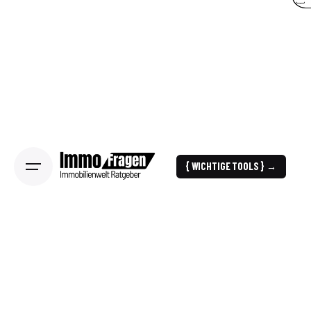
{ WICHTIGE TOOLS } →