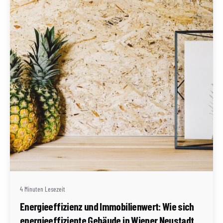
Geschrieben von
Redaktion Immofragen Wiener Neustadt Stadt /
Land
4 Minuten Lesezeit
Energieeffizienz und Immobilienwert: Wie sich
energieeffiziente Gebäude in Wiener Neustadt