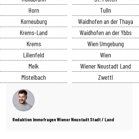
Horn
Tulln
Korneuburg
Waidhofen an der Thaya
Krems-Land
Waidhofen an der Ybbs
Krems
Wien Umgebung
Lilienfeld
Wien
Melk
Wiener Neustadt Land
Mistelbach
Zwettl
Redaktion Immofragen Wiener Neustadt Stadt / Land