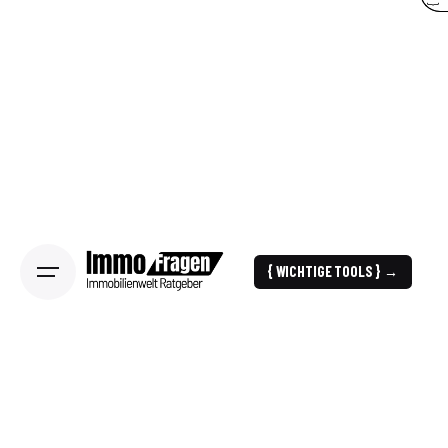
{ WICHTIGE TOOLS } →