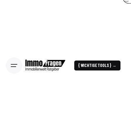
{ WICHTIGE TOOLS } →