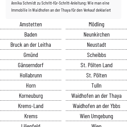
Annika Schmidt
zu
Schritt-für-Schritt-Anleitung: Wie man eine
Immobilie in Waidhofen an der Thaya für den Verkauf deklariert
Amstetten
Mödling
Baden
Neunkirchen
Bruck an der Leitha
Neustadt
Gmünd
Scheibbs
Gänserndorf
St. Pölten Land
Hollabrunn
St. Pölten
Horn
Tulln
Korneuburg
Waidhofen an der Thaya
Krems-Land
Waidhofen an der Ybbs
Krems
Wien Umgebung
Lilienfeld
Wien