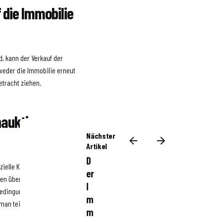
 die Immobilie
, kann der Verkauf der
tweder die Immobilie erneut
etracht ziehen.
nauktion
Nächster
Artikel
D
ielle Käufer sich vorab
er
onen über die angebotenen
I
 Bedingungen und
m
 man teilnimmt.
m