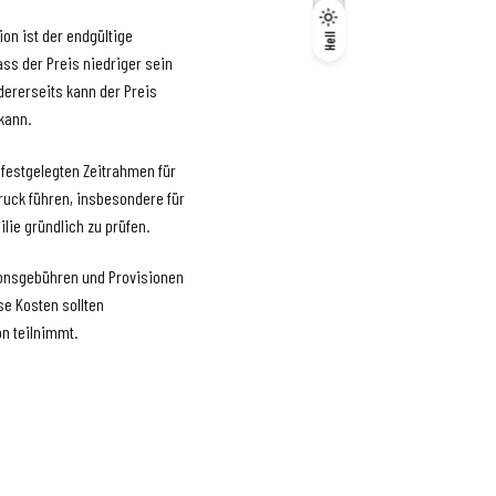
Dunkel
on ist der endgültige
Hell
Hell
ass der Preis niedriger sein
ndererseits kann der Preis
 kann.
n festgelegten Zeitrahmen für
ruck führen, insbesondere für
ilie gründlich zu prüfen.
tionsgebühren und Provisionen
se Kosten sollten
n teilnimmt.