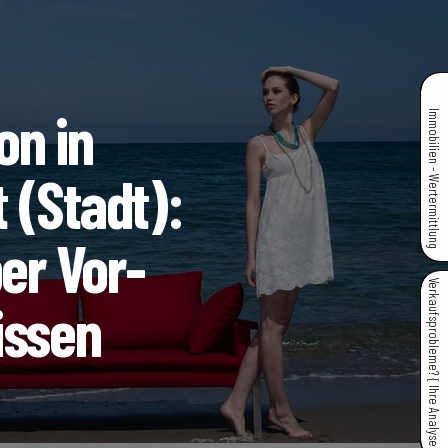
on in
Immobilien - Wertermittlung
 (Stadt):
ber Vor-
Verkaufsprobleme? { Ihre Analyse }
issen