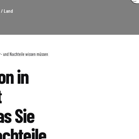
 / Land
or- und Nachteile wissen müssen
on in
t
as Sie
chteile