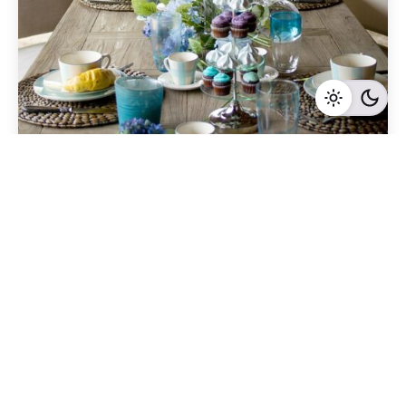
Geschrieben von
Redaktion Immofragen Bezirk: Horn & Hollabrunn
(AT)
4 Minuten Lesezeit
Immobilienvermarktung in Hollabrunn: Wie man
die Bedürfnisse von Pendler:innen gezielt
anspricht
Hollabrunn
Mehr dazu