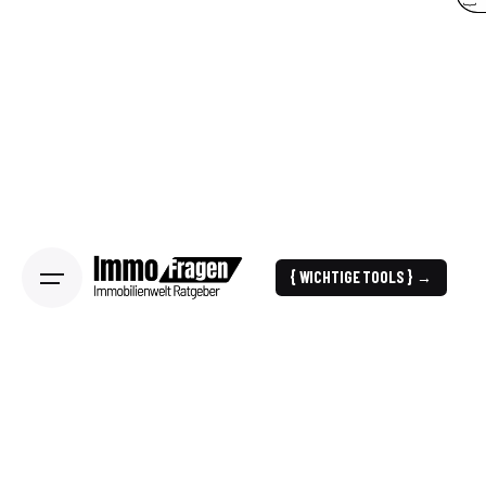
{ WICHTIGE TOOLS } →