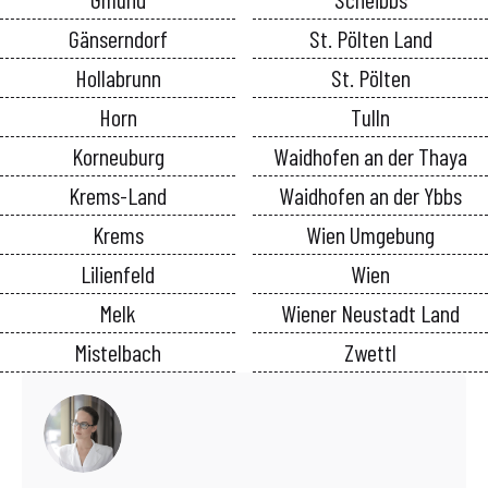
Gänserndorf
St. Pölten Land
Hollabrunn
St. Pölten
Horn
Tulln
Korneuburg
Waidhofen an der Thaya
Krems-Land
Waidhofen an der Ybbs
Krems
Wien Umgebung
Lilienfeld
Wien
Melk
Wiener Neustadt Land
Mistelbach
Zwettl