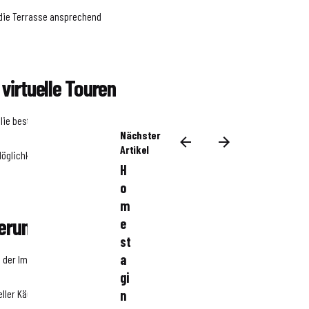
 die Terrasse ansprechend
 virtuelle Touren
ilie bestmöglich zu
Nächster
Artikel
Möglichkeit zu geben, die
H
o
m
ierung
e
st
a
ppe der Immobilie abgestimmt
gi
ller Käufer, um eine
n