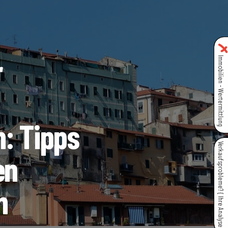
r
Immobilien - Wertermittlung
h: Tipps
Verkaufsprobleme? { Ihre Analyse }
en
n