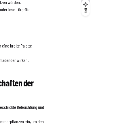
utzen würden.
Dunkel
der lose Türgriffe.
Hell
Hell
 eine breite Palette
inladender wirken.
chaften der
geschickte Beleuchtung und
Zimmerpflanzen ein, um den