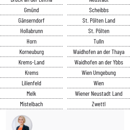
Gmünd
Scheibbs
Gänserndorf
St. Pölten Land
Hollabrunn
St. Pölten
Horn
Tulln
Korneuburg
Waidhofen an der Thaya
Krems-Land
Waidhofen an der Ybbs
Krems
Wien Umgebung
Lilienfeld
Wien
Melk
Wiener Neustadt Land
Mistelbach
Zwettl