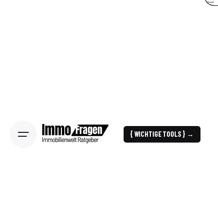
{ WICHTIGE TOOLS } →