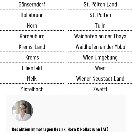
Gänserndorf
St. Pölten Land
Hollabrunn
St. Pölten
Horn
Tulln
Korneuburg
Waidhofen an der Thaya
Krems-Land
Waidhofen an der Ybbs
Krems
Wien Umgebung
Lilienfeld
Wien
Melk
Wiener Neustadt Land
Mistelbach
Zwettl
Redaktion Immofragen Bezirk: Horn & Hollabrunn (AT)