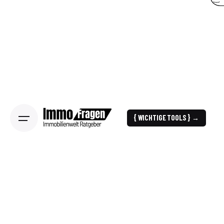
{ WICHTIGE TOOLS } →