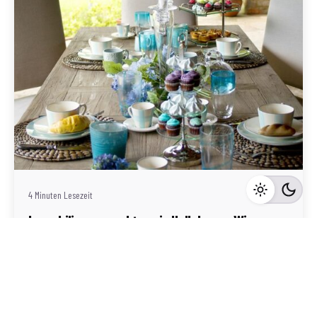
Geschrieben von
Redaktion Immofragen Bezirk: Horn & Hollabrunn
(AT)
4 Minuten Lesezeit
Immobilienvermarktung in Hollabrunn: Wie man
die Bedürfnisse von Pendler:innen gezielt
anspricht
Hollabrunn