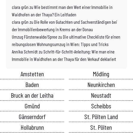
clara grün
zu
Wie bestimmt man den Wert einer Immobilie in
Waidhofen an der Thaya? Ein Leitfaden
clara grün
zu
Die Rolle von Gutachten und Sachverständigen bei
der Immobilienbewertung in Krems an der Donau
Umzug Fürstenwalde/Spree
zu
Die ultimative Checkliste für einen
reibungslosen Wohnungsumzug in Wien: Tipps und Tricks
Annika Schmidt
zu
Schritt-für-Schritt-Anleitung: Wie man eine
Immobilie in Waidhofen an der Thaya für den Verkauf deklariert
Amstetten
Mödling
Baden
Neunkirchen
Bruck an der Leitha
Neustadt
Gmünd
Scheibbs
Gänserndorf
St. Pölten Land
Hollabrunn
St. Pölten