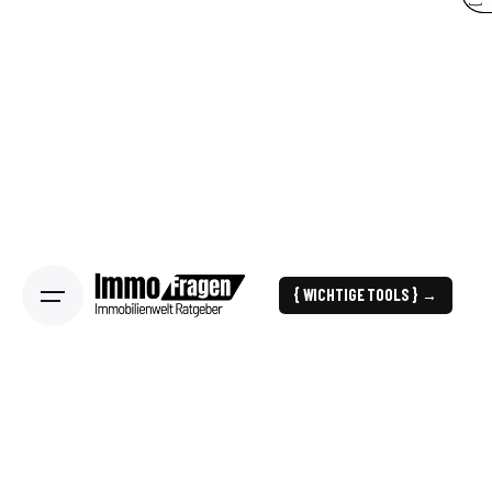
{ WICHTIGE TOOLS } →