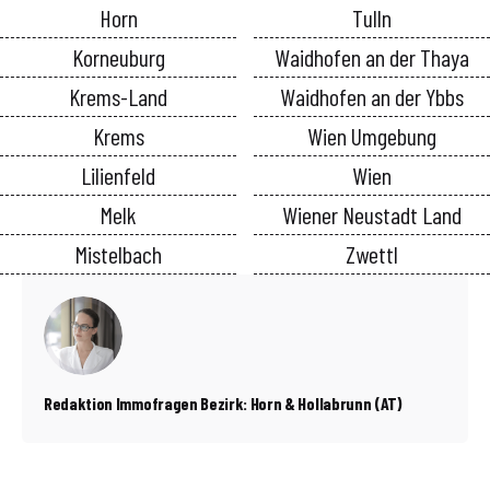
Horn
Tulln
Korneuburg
Waidhofen an der Thaya
Krems-Land
Waidhofen an der Ybbs
Krems
Wien Umgebung
Lilienfeld
Wien
Melk
Wiener Neustadt Land
Mistelbach
Zwettl
Redaktion Immofragen Bezirk: Horn & Hollabrunn (AT)